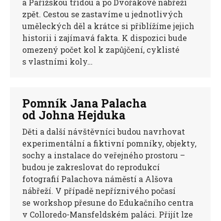
a Pařížskou třídou a po Dvořákově nábřeží
zpět. Cestou se zastavíme u jednotlivých
uměleckých děl a krátce si přiblížíme jejich
historii i zajímavá fakta. K dispozici bude
omezený počet kol k zapůjčení, cyklisté
s vlastními koly…
Pomník Jana Palacha
od Johna Hejduka
Děti a další návštěvníci budou navrhovat
experimentální a fiktivní pomníky, objekty,
sochy a instalace do veřejného prostoru –
budou je zakreslovat do reprodukcí
fotografií Palachova náměstí a Alšova
nábřeží. V případě nepříznivého počasí
se workshop přesune do Edukačního centra
v Colloredo-Mansfeldském paláci. Přijít lze